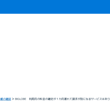
明細の確認
BIGLOBE 利用月の料金の確定が１カ月遅れて請求が別になるサービスはあ