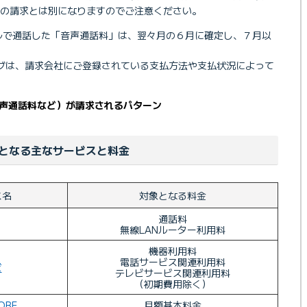
の請求とは別になりますのでご注意ください。
バイルで通話した「音声通話料」は、翌々月の６月に確定し、７月以
グは、請求会社にご登録されている支払方法や支払状況によって
声通話料など）が請求されるパターン
となる主なサービスと料金
ス名
対象となる料金
通話料
無線LANルーター利用料
機器利用料
電話サービス関連利用料
ビ
テレビサービス関連利用料
（初期費用除く）
OBE
月額基本料金