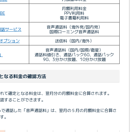
月額利用料金
OBE
PPV利用料
電子書籍利用料
音声通話料（海外宛/国内宛）
通話サービス
国際ローミング音声通話料
Sオプション
送信料（国内/海外）
音声通話料（国内/国際/衛星）
」
通話料値引き、通話パック60、通話パック
90、3分かけ放題、10分かけ放題
となる料金の確認方法
れて確定となる料金は、翌月分の月額料金に合算されます。
確認することができます。
バイルで通話した「音声通話料」は、翌月の５月の月額料金に合算さ
す。