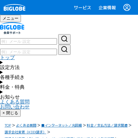
サービス
企業情報
メニュー
トップ
設定方法
各種手続き
料金・特典
お知らせ
よくある質問
お問い合わせ
× 閉じる
TOP
よくある質問
■インターネット／光回線
料金／支払方法／請求関連
請求会社変更（KDDI請求）