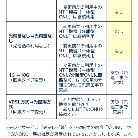
・変更前から利用中の
NTT機器（
一体型
なし
ONU
）は継続利用
・変更前から利用中の
NTT機器（
分離型
なし
光電話なし→光電話な
ONU
）は継続利用
し
（光電話の利用なし）
・変更前から利用中の
NTT機器（
一体型
なし
ONU
）は継続利用
・変更前から利用中の
NTT機器（
一体型
あり（派
1G →10G
ONU/分離型ONUに関
遣工事で
（回線タイプ変更）
係なく
）は10G用の分
交換）
離型ONUに派遣工事で
交換
・利用中のNTT VDSL
VDSL方式→光配線方
あり（派
機器を取り外す
式
遣工事で
・新たにNTTのONUを
（回線タイプ変更）
交換）
接続する
※テレビサービス（光テレビ等）をご契約中の場合「V-ONU」や
「GV-ONU」等の機器が設置されていることがありますが、これ