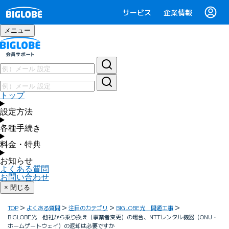
サービス
企業情報
メニュー
トップ
設定方法
各種手続き
料金・特典
お知らせ
よくある質問
お問い合わせ
× 閉じる
TOP
よくある質問
注目のカテゴリ
BIGLOBE光 開通工事
BIGLOBE光 他社から乗り換え（事業者変更）の場合、NTTレンタル機器（ONU・
ホームゲートウェイ）の返却は必要ですか