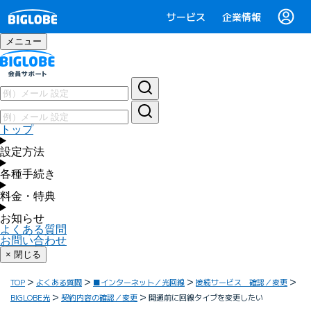
サービス
企業情報
メニュー
トップ
設定方法
各種手続き
料金・特典
お知らせ
よくある質問
お問い合わせ
× 閉じる
TOP
よくある質問
■インターネット／光回線
接続サービス 確認／変更
BIGLOBE光
契約内容の確認／変更
開通前に回線タイプを変更したい