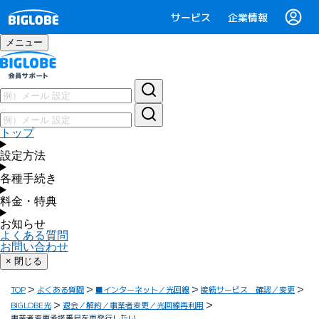
サービス
企業情報
メニュー
トップ
設定方法
各種手続き
料金・特典
お知らせ
よくある質問
お問い合わせ
× 閉じる
TOP
よくある質問
■インターネット／光回線
接続サービス 確認／変更
BIGLOBE光
退会／解約／事業者変更／光回線再利用
事業者変更承諾番号を再発行したい