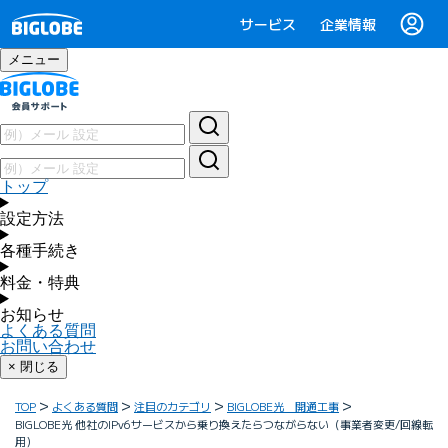
サービス
企業情報
メニュー
トップ
設定方法
各種手続き
料金・特典
お知らせ
よくある質問
お問い合わせ
× 閉じる
TOP
よくある質問
注目のカテゴリ
BIGLOBE光 開通工事
BIGLOBE光 他社のIPv6サービスから乗り換えたらつながらない（事業者変更/回線転
用）