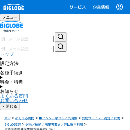
サービス
企業情報
メニュー
トップ
設定方法
各種手続き
料金・特典
お知らせ
よくある質問
お問い合わせ
× 閉じる
TOP
よくある質問
■インターネット／光回線
接続サービス 確認／変更
BIGLOBE光
退会／解約／事業者変更／光回線再利用
事業者変更承諾番号を再発行したい