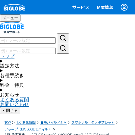
サービス
企業情報
メニュー
トップ
設定方法
各種手続き
料金・特典
お知らせ
よくある質問
お問い合わせ
× 閉じる
TOP
よくある質問
■モバイル／SIM
スマホ／ルータ／タブレット
シャープ（BIGLOBEモバイル）
APN設定方法 ：AQUOS sense10／AQUOS sense9／AQUOS sense8