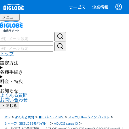
サービス
企業情報
メニュー
トップ
設定方法
各種手続き
料金・特典
お知らせ
よくある質問
お問い合わせ
× 閉じる
TOP
よくある質問
■モバイル／SIM
スマホ／ルータ／タブレット
シャープ（BIGLOBEモバイル）
AQUOS sense10
メールアプリの設定方法 ：AQUOS sense10／AQUOS sense9／AQUOS sense8／