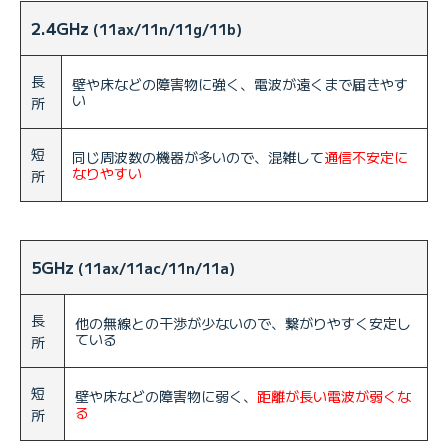
2.4GHz
(11ax/11n/11g/11b)
長
壁や床などの障害物に強く、電波が遠くまで届きやす
い
所
短
同じ周波数の機器が多いので、混雑して
通信不安定に
なりやすい
所
5GHz
(11ax/11ac/11n/11a)
長
他の無線との干渉が少ないので、繋がりやすく安定し
ている
所
短
壁や床などの障害物に弱く、
距離が長い電波が弱くな
る
所