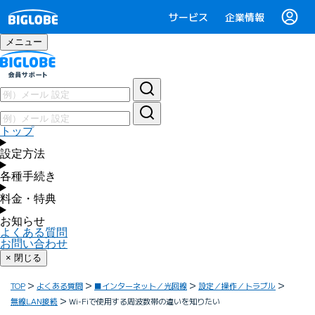
サービス
企業情報
メニュー
トップ
設定方法
各種手続き
料金・特典
お知らせ
よくある質問
お問い合わせ
× 閉じる
TOP
よくある質問
■インターネット／光回線
設定／操作／トラブル
無線LAN接続
Wi-Fiで使用する周波数帯の違いを知りたい