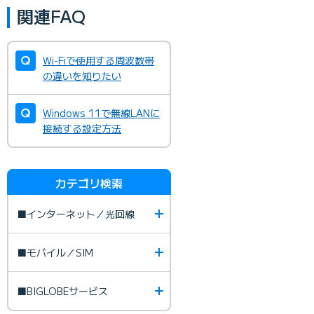
関連FAQ
Wi-Fiで使用する周波数帯
の違いを知りたい
Windows 11で無線LANに
接続する設定方法
カテゴリ検索
■インターネット／光回線
■モバイル／SIM
■BIGLOBEサービス