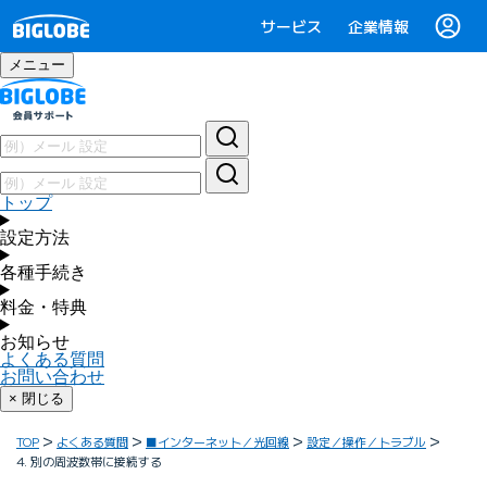
サービス
企業情報
メニュー
トップ
設定方法
各種手続き
料金・特典
お知らせ
よくある質問
お問い合わせ
× 閉じる
TOP
よくある質問
■インターネット／光回線
設定／操作／トラブル
4. 別の周波数帯に接続する