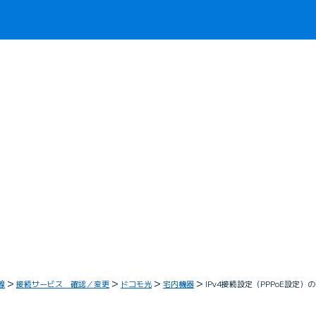
線
接続サービス 確認／変更
ドコモ光
宅内機器
IPv4接続設定（PPPoE設定