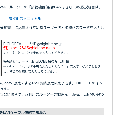
るWi-Fiルーターの「接続機器(無線LAN付き)」の取扱説明書は、
）」 機器別のマニュアル
D通知書）に記載されているユーザー名と接続パスワードを入力し
BIGLOBEのユーザID@biglobe.ne.jp
例）abc12345@biglobe.ne.jp
※ユーザー名は、必ず半角で入力してください。
接続パスワード（BIGLOBE会員証に記載）
※パスワードは、必ず半角で入力してください。大文字・小文字を区別
しますので注意して入力してください。
PPoE設定によるIPv4接続設定は完了です。 BIGLOBEのイン
ます。
ができない場合は、ご利用のルーターの製造元、販売元にお問い合わ
ンをLANケーブル直結する場合