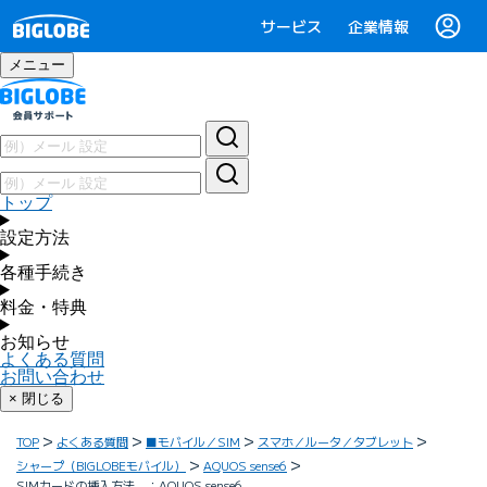
サービス
企業情報
メニュー
トップ
設定方法
各種手続き
料金・特典
お知らせ
よくある質問
お問い合わせ
× 閉じる
TOP
よくある質問
■モバイル／SIM
スマホ／ルータ／タブレット
シャープ（BIGLOBEモバイル）
AQUOS sense6
SIMカードの挿入方法 ：AQUOS sense6