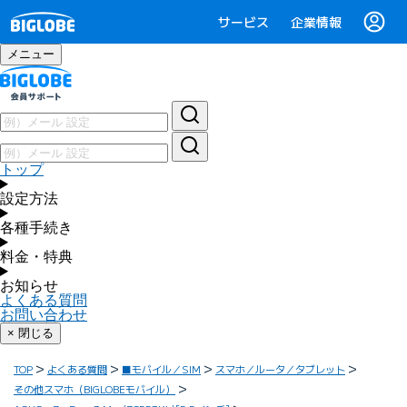
サービス
企業情報
メニュー
トップ
設定方法
各種手続き
料金・特典
お知らせ
よくある質問
お問い合わせ
× 閉じる
TOP
よくある質問
■モバイル／SIM
スマホ／ルータ／タブレット
その他スマホ（BIGLOBEモバイル）