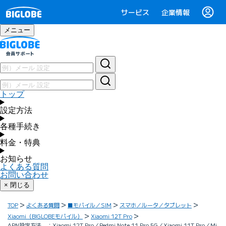
サービス
企業情報
メニュー
トップ
設定方法
各種手続き
料金・特典
お知らせ
よくある質問
お問い合わせ
× 閉じる
TOP
よくある質問
■モバイル／SIM
スマホ／ルータ／タブレット
Xiaomi（BIGLOBEモバイル）
Xiaomi 12T Pro
APN設定方法 ：Xiaomi 12T Pro／Redmi Note 11 Pro 5G／Xiaomi 11T Pro／Mi