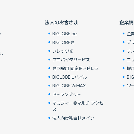
法人のお客さま
企業情
BIGLOBE biz.
企
ア
BIGLOBE光
ブ
フレッツ光
サ
し
プロバイダサービス
ニ
光回線用 固定IPアドレス
採
BIGLOBEモバイル
BIG
BIGLOBE WiMAX
ソ
IPトランジット
マカフィー®マルチ アクセ
ス
法人向け独自ドメイン