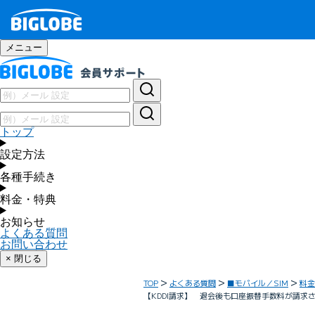
メニュー
トップ
設定方法
各種手続き
料金・特典
お知らせ
よくある質問
お問い合わせ
× 閉じる
TOP
よくある質問
■モバイル／SIM
料金
【KDDI請求】 退会後も口座振替手数料が請求