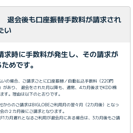
求】 退会後も口座振替手数料が請求され
たい
請求時に手数料が発生し、その請求が
るためです。
支払いの場合、ご請求ごとに口座振替／自動払込手数料（220円
があり、 退会をされた月以降も、通常、4カ月後までKDDI株
1）
ます。理由は以下のとおりです。
会社からのご請求はBIGLOBEご利用月の翌々月（2カ月後）となっ
会の２カ月後にご請求となります。
が1カ月遅れとなるご利用が退会月にある場合は、3カ月後もご請