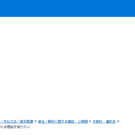
／支払方法／請求関連
退会／解約に関する確認・ご質問
手数料・違約金
される理由を知りたい