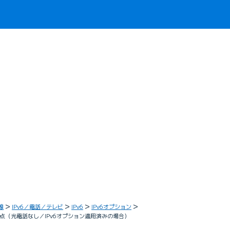
線
IPv6／電話／テレビ
IPv6
IPv6オプション
点（光電話なし／IPv6オプション適用済みの場合）