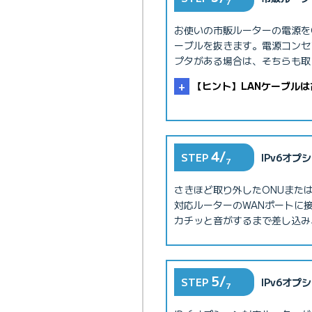
7
お使いの市販ルーターの電源をO
ーブルを抜きます。電源コンセ
プタがある場合は、そちらも取
【ヒント】LANケーブル
4/
STEP
IPv6オ
7
さきほど取り外したONUまたは
対応ルーターのWANポートに
カチッと音がするまで差し込み
5/
STEP
IPv6オ
7