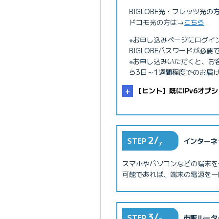
BIGLOBE光・フレッツ光の
ドコモ光の方は→
こちら
※お申し込みページにログイ
BIGLOBEパスワードが必要
※お申し込みいただくと、お
ら3日～1週間程度でのお届
【ヒント】既にIPv6オプ
2/
STEP
インターネ
7
スマホやパソコンなどの端末を
可能であれば、端末の電源を一
BIGLOBE光 I
3/
STEP
市販ルータ