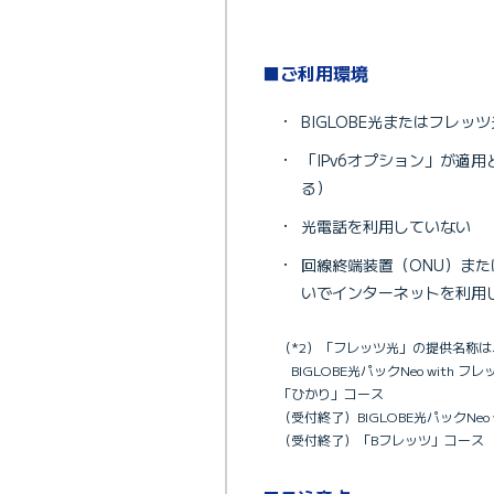
■ご利用環境
・
BIGLOBE光またはフレッツ
・
「IPv6オプション」が適
る）
・
光電話を利用していない
・
回線終端装置（ONU）また
いでインターネットを利用
（*2）「フレッツ光」の提供名称
BIGLOBE光パックNeo with 
「ひかり」コース
（受付終了）BIGLOBE光パックNeo
（受付終了）「Bフレッツ」コース