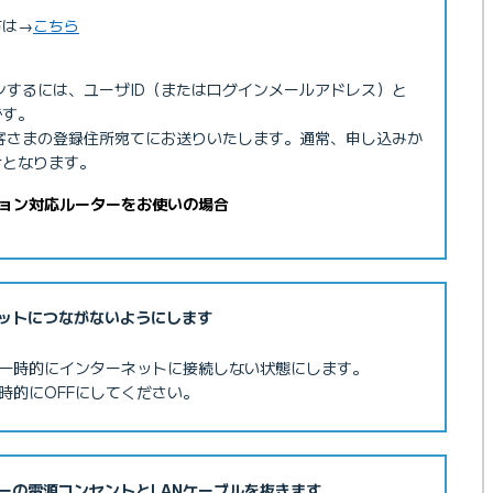
方は→
こちら
ンするには、ユーザID（またはログインメールアドレス）と
です。
客さまの登録住所宛てにお送りいたします。通常、申し込みか
けとなります。
ション対応ルーターをお使いの場合
ットにつながないようにします
一時的にインターネットに接続しない状態にします。
時的にOFFにしてください。
Pv6オプションを正しく利用できているか確認したい
ーの電源コンセントとLANケーブルを抜きます