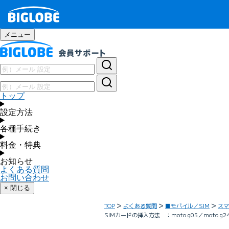
メニュー
トップ
設定方法
各種手続き
料金・特典
お知らせ
よくある質問
お問い合わせ
× 閉じる
TOP
よくある質問
■モバイル／SIM
スマ
SIMカードの挿入方法 ：moto g05／moto g24／mot