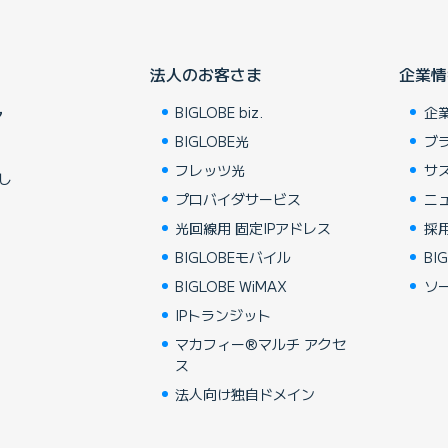
法人のお客さま
企業情
BIGLOBE biz.
企
ア
BIGLOBE光
ブ
フレッツ光
サ
し
プロバイダサービス
ニ
光回線用 固定IPアドレス
採
BIGLOBEモバイル
BIG
BIGLOBE WiMAX
ソ
IPトランジット
マカフィー®マルチ アクセ
ス
法人向け独自ドメイン