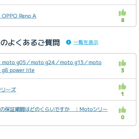
PPO Reno A
8
リ内のよくあるご質問
一覧を表示
to g05／moto g24／moto g13／moto
g8 power lite
3
シリーズ
1
端末の保証期間はどのくらいですか ：Motoシリー
0