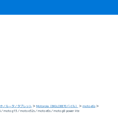
ホ／ルータ／タブレット
Motorola（BIGLOBEモバイル）
moto e6s
o g13／moto e32s／moto e6s／moto g8 power lite