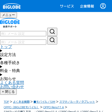
サービス
企業情報
メニュー
トップ
設定方法
各種手続き
料金・特典
お知らせ
よくある質問
お問い合わせ
× 閉じる
TOP
よくある質問
■モバイル／SIM
スマホ／ルータ／タブレット
OPPO（BIGLOBEモバイル）
OPPO Reno11 A
SIMカードの挿入方法 ：OPPO Reno11 A／OPPO Reno9 A／OPPO Reno7 A／