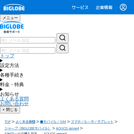
サービス
企業情報
メニュー
トップ
設定方法
各種手続き
料金・特典
お知らせ
よくある質問
お問い合わせ
× 閉じる
TOP
よくある質問
■モバイル／SIM
スマホ／ルータ／タブレット
シャープ（BIGLOBEモバイル）
AQUOS sense4
SIMカードの挿入方法 ：AQUOS sense4