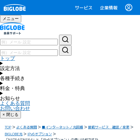
サービス
企業情報
メニュー
トップ
設定方法
各種手続き
料金・特典
お知らせ
よくある質問
お問い合わせ
× 閉じる
TOP
よくある質問
■インターネット／光回線
接続サービス 確認／変更
BIGLOBE光
IPv6オプション
「NAT64/DNS64」と「IPv6オプション」の違いは何ですか