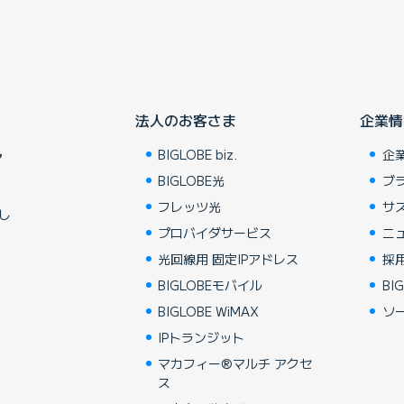
法人のお客さま
企業情
BIGLOBE biz.
企
ア
BIGLOBE光
ブ
フレッツ光
サ
し
プロバイダサービス
ニ
光回線用 固定IPアドレス
採
BIGLOBEモバイル
BIG
BIGLOBE WiMAX
ソ
IPトランジット
マカフィー®マルチ アクセ
ス