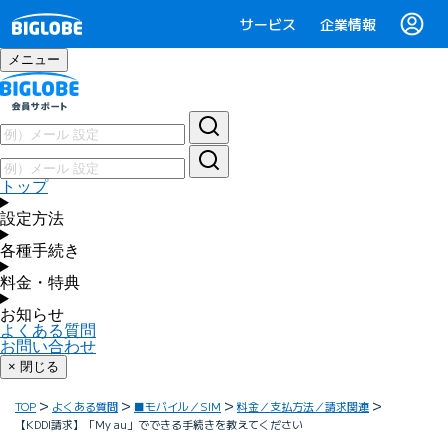
サービス
企業情報
メニュー
トップ
設定方法
各種手続き
料金・特典
お知らせ
よくある質問
お問い合わせ
× 閉じる
TOP
よくある質問
■モバイル／SIM
料金／支払方法／請求関連
【KDDI請求】「My au」でできる手続きを教えてください