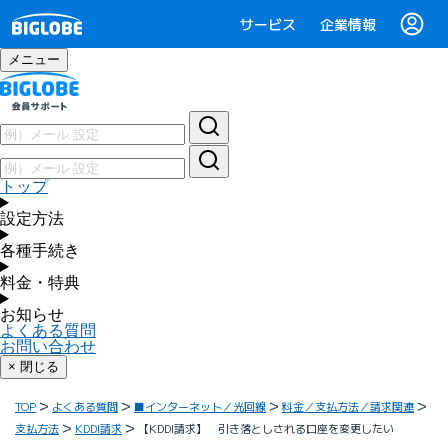
サービス
企業情報
メニュー
トップ
設定方法
各種手続き
料金・特典
お知らせ
よくある質問
お問い合わせ
× 閉じる
TOP
よくある質問
■インターネット／光回線
料金／支払方法／請求関連
支払方法
KDDI請求
【KDDI請求】 引き落としされる口座を変更したい