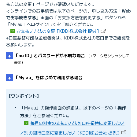
払方法の変更」ページでご確認いただけます。
オンラインでのお手続きは以下のページの、申し込み方法「
Web
でお手続きする
」画面の「お支払方法を変更する」ボタンから
「My au」へログインしてお手続きください。
お支払い方法の変更［KDDI株式会社 提供］
※口座振替可能な金融機関は、KDDI株式会社の窓口までご確認を
お願いします。
「au ID」とパスワードが不明な場合
（+マークをクリックして
表示）
「My au」をはじめて利用する場合
「au ID」のパスワードが分からない／忘れた
【ワンポイント】
・
「My au」の操作画面の詳細は、以下のページの「
操作
「au ID」／「基本契約番号」を確認したい
方法
」をご参照ください。
「My au」に初めてログインする時の手続き方法
毎月の料金の支払い方法を口座振替に変更したい
／別の銀行口座に変更したい［KDDI株式会社 提供］