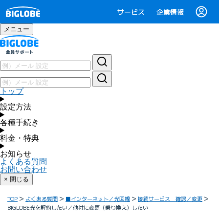
サービス
企業情報
メニュー
トップ
設定方法
各種手続き
料金・特典
お知らせ
よくある質問
お問い合わせ
× 閉じる
TOP
よくある質問
■インターネット／光回線
接続サービス 確認／変更
BIGLOBE光を解約したい／他社に変更（乗り換え）したい