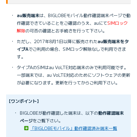
・
au販売端末
は、BIGLOBEモバイル動作確認端末ページで動
作確認できていることをご確認のうえ、auにて
SIMロック
解除
の可否の確認とお手続きを行って下さい。
・
ただし、2017年8月1日以降に販売された
au販売端末をタ
イプA
でご利用の場合、SIMロック解除なしで利用できま
す。
・
タイプAのSIMはau VoLTE対応端末のみで利用可能です。
一部端末では、au VoLTE対応のためにソフトウェアの更新
が必要になります。更新を行ってからご利用下さい。
【ワンポイント】
・
BIGLOBEが動作確認した端末は、以下の
動作確認端末
ページ
をご覧下さい。
「BIGLOBEモバイル」動作確認済み端末一覧