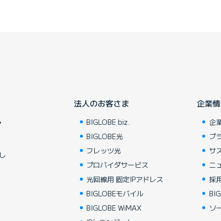
法人のお客さま
企業情
BIGLOBE biz.
企
ア
BIGLOBE光
ブ
フレッツ光
サ
し
プロバイダサービス
ニ
光回線用 固定IPアドレス
採
BIGLOBEモバイル
BIG
BIGLOBE WiMAX
ソ