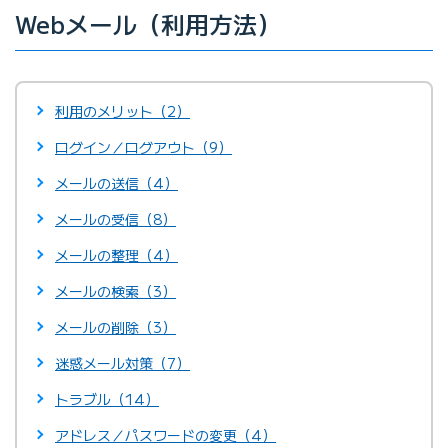
Webメール（利用方法）
利用のメリット（2）
ログイン／ログアウト（9）
メールの送信（4）
メールの受信（8）
メールの整理（4）
メールの検索（3）
メールの削除（3）
迷惑メール対策（7）
トラブル（14）
アドレス／パスワードの変更（4）