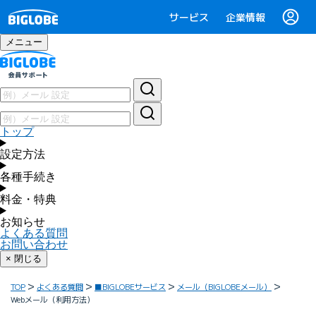
サービス
企業情報
メニュー
トップ
設定方法
各種手続き
料金・特典
お知らせ
よくある質問
お問い合わせ
× 閉じる
TOP
よくある質問
■BIGLOBEサービス
メール（BIGLOBEメール）
Webメール（利用方法）