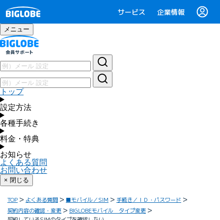
サービス
企業情報
メニュー
トップ
設定方法
各種手続き
料金・特典
お知らせ
よくある質問
お問い合わせ
× 閉じる
TOP
よくある質問
■モバイル／SIM
手続き／ＩＤ・パスワード
契約内容の確認・変更
BIGLOBEモバイル タイプ変更
契約しているSIMのタイプを確認したい