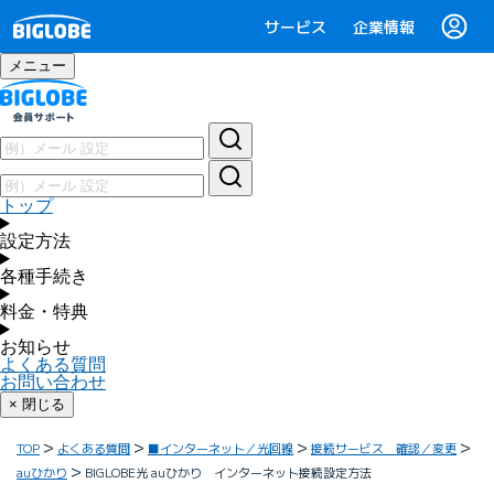
サービス
企業情報
メニュー
トップ
設定方法
各種手続き
料金・特典
お知らせ
よくある質問
お問い合わせ
× 閉じる
TOP
よくある質問
■インターネット／光回線
接続サービス 確認／変更
auひかり
BIGLOBE光 auひかり インターネット接続設定方法