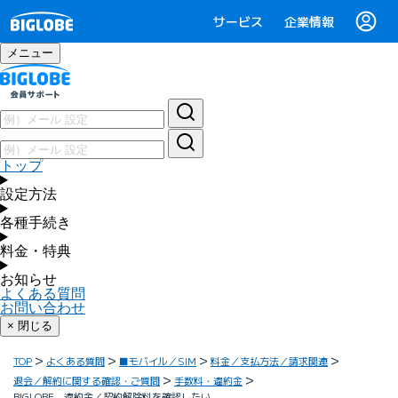
サービス
企業情報
メニュー
トップ
設定方法
各種手続き
料金・特典
お知らせ
よくある質問
お問い合わせ
× 閉じる
TOP
よくある質問
■モバイル／SIM
料金／支払方法／請求関連
退会／解約に関する確認・ご質問
手数料・違約金
BIGLOBE 違約金／契約解除料を確認したい