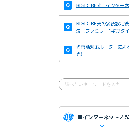
BIGLOBE光 インタ
BIGLOBE光の接続設
法（ファミリー1ギガタ
光電話対応ルーターによる
光)
■インターネット／