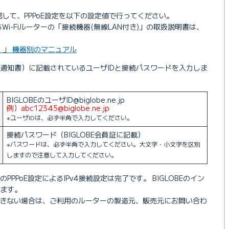
確認して、PPPoE設定を以下の設定値で行ってください。
るWi-Fiルーターの「接続機器(無線LAN付き)」の取扱説明書は、
）」 機器別のマニュアル
D通知書）に記載されているユーザIDと接続パスワードを入力しま
BIGLOBEのユーザID@biglobe.ne.jp
例）abc12345@biglobe.ne.jp
※ユーザIDは、必ず半角で入力してください。
接続パスワード（BIGLOBE会員証に記載）
※パスワードは、必ず半角で入力してください。大文字・小文字を区別
しますので注意して入力してください。
PPoE設定によるIPv4接続設定は完了です。 BIGLOBEのイン
ます。
ができない場合は、ご利用のルーターの製造元、販売元にお問い合わ