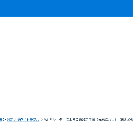
線
設定／操作／トラブル
Wi-Fiルーターによる接続設定手順（光電話なし）（BIGLO