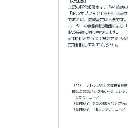
【ご注意】
上記のPPPoE設定は、IPv4接
「IPv6オプション」を申し込みさ
であれば、接続設定は不要です。
ルーターの自動判定機能により「
IPv6接続に切り替わります。
※自動判定がうまく機能せずIPv6
定を削除してみてください。
（*1）「フレッツ光」の提供名称
BIGLOBE光パックNeo with フ
「ひかり」コース
（受付終了）BIGLOBE光パックNeo
（受付終了）「Bフレッツ」コース