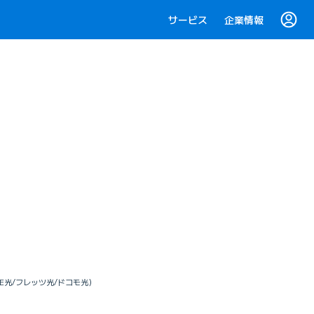
サービス
企業情報
BE光/フレッツ光/ドコモ光）