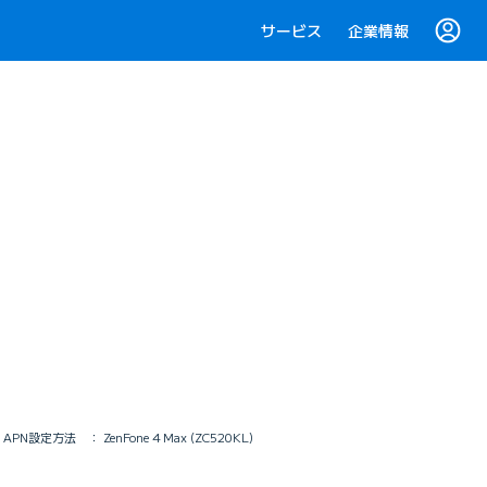
サービス
企業情報
APN設定方法 ： ZenFone 4 Max (ZC520KL)