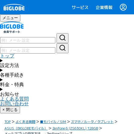
サービス
企業情報
メニュー
トップ
設定方法
各種手続き
料金・特典
お知らせ
よくある質問
お問い合わせ
× 閉じる
TOP
よくある質問
■モバイル／SIM
スマホ／ルータ／タブレット
ASUS（BIGLOBEモバイル）
ZenFone 6 (ZS630KL) 128GB
メールアプリの設定方法 : ZenFoneシリーズ