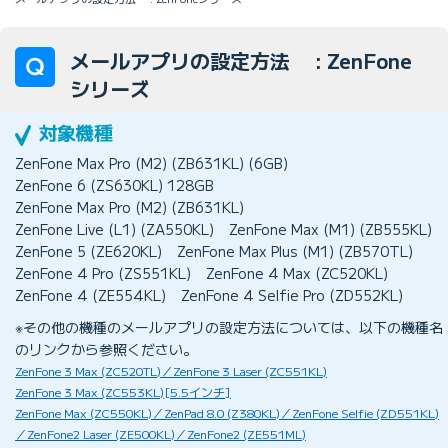
メールアプリの設定方法 : ZenFone
シリーズ
ZenFone Max Pro (M2) (ZB631KL) (6GB)
ZenFone 6 (ZS630KL) 128GB
ZenFone Max Pro (M2) (ZB631KL)
ZenFone Live (L1) (ZA550KL)
ZenFone Max (M1) (ZB555KL)
ZenFone 5 (ZE620KL)
ZenFone Max Plus (M1) (ZB570TL)
ZenFone 4 Pro (ZS551KL)
ZenFone 4 Max (ZC520KL)
ZenFone 4 (ZE554KL)
ZenFone 4 Selfie Pro (ZD552KL)
※その他の機種のメールアプリの設定方法については、以下の機種名
のリンクから参照ください。
ZenFone 3 Max (ZC520TL)／ZenFone 3 Laser (ZC551KL)
ZenFone 3 Max (ZC553KL)[5.5インチ]
ZenFone Max (ZC550KL)／ZenPad 8.0 (Z380KL)／ZenFone Selfie (ZD551KL)
／ZenFone2 Laser (ZE500KL)／ZenFone2 (ZE551ML)