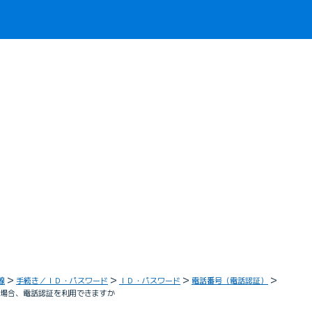
線
手続き／ＩＤ・パスワード
ＩＤ・パスワード
電話番号（電話認証）
ない場合、電話認証を利用できますか