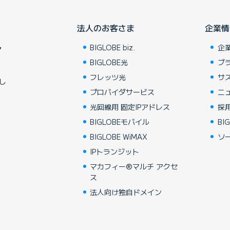
法人のお客さま
企業情
BIGLOBE biz.
企
ア
BIGLOBE光
ブ
フレッツ光
サ
し
プロバイダサービス
ニ
光回線用 固定IPアドレス
採
BIGLOBEモバイル
BIG
BIGLOBE WiMAX
ソ
IPトランジット
マカフィー®マルチ アクセ
ス
法人向け独自ドメイン