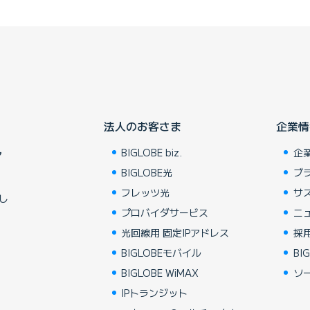
法人のお客さま
企業情
BIGLOBE biz.
企
ア
BIGLOBE光
ブ
フレッツ光
サ
し
プロバイダサービス
ニ
光回線用 固定IPアドレス
採
BIGLOBEモバイル
BIG
BIGLOBE WiMAX
ソ
IPトランジット