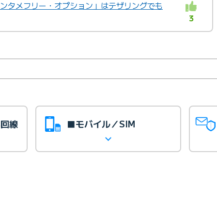
「エンタメフリー・オプション」はテザリングでも
3
光回線
■モバイル／SIM