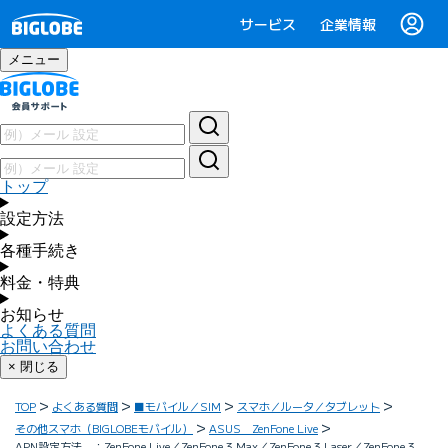
サービス
企業情報
メニュー
トップ
設定方法
各種手続き
料金・特典
お知らせ
よくある質問
お問い合わせ
× 閉じる
TOP
よくある質問
■モバイル／SIM
スマホ／ルータ／タブレット
その他スマホ（BIGLOBEモバイル）
ASUS ZenFone Live
APN設定方法 ：ZenFone Live／ZenFone 3 Max／ZenFone 3 Laser／ZenFone 3