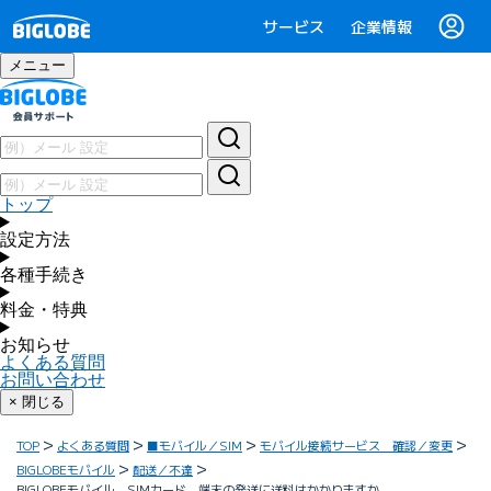
サービス
企業情報
メニュー
トップ
設定方法
各種手続き
料金・特典
お知らせ
よくある質問
お問い合わせ
× 閉じる
TOP
よくある質問
■モバイル／SIM
モバイル接続サービス 確認／変更
BIGLOBEモバイル
配送／不達
BIGLOBEモバイル SIMカード、端末の発送に送料はかかりますか