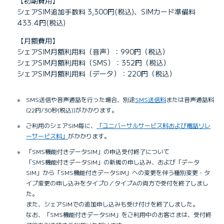
【初期費用】
シェアSIM追加手数料 3,300円(税込)、SIMカード準備料
433.4円(税込)
【月額費用】
シェアSIM月額利用料（音声）：990円（税込）
シェアSIM月額利用料（SMS）：352円（税込）
シェアSIM月額利用料（データ）：220円（税込）
※
SMS送信や音声通話を行った場合、別途
SMS送信料
または音声通話料
(22円/30秒(税込))がかかります。
※
ご利用のシェアSIM毎に、
「ユニバーサルサービス料および電話リレ
ーサービス料」
がかかります。
※
「SMS機能付きデータSIM」の申込受付終了について
「SMS機能付きデータSIM」の新規の申し込み、および「データ
SIM」から「SMS機能付きデータSIM」への変更を伴う種別変更・タ
イプ変更の申し込みをタイプD／タイプAの両方で受付を終了しまし
た。
また、シェアSIMでの追加申し込みも受け付けを終了しました。
なお、「SMS機能付きデータSIM」をご利用中のお客さまは、受付終