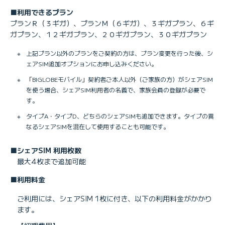
■利用できるプラン
プランＲ（３ギガ）、プランＭ（６ギガ）、３ギガプラン、６ギ
ガプラン、１２ギガプラン、２０ギガプラン、３０ギガプラン
※
上記プラン以外のプランをご契約の方は、プラン変更を行った後、シ
ェアSIM追加オプションにお申し込みください。
※
「BIGLOBEモバイル」契約者ご本人以外（ご家族の方）がシェアSIM
を使う場合、シェアSIM利用者の名義で、家族会員の登録が必要で
す。
※
タイプA・タイプD、どちらのシェアSIMも追加できます。タイプの異
なるシェアSIMを混在して使用することも可能です。
■シェアSIM 利用枚数
最大4枚まで追加可能
■利用料金
ご利用には、シェアSIM 1枚に付き、以下の利用料金がかかり
ます。