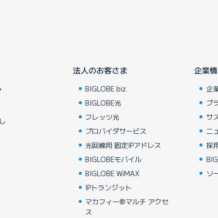
法人のお客さま
企業情
BIGLOBE biz.
企
ア
BIGLOBE光
ブ
フレッツ光
サ
し
プロバイダサービス
ニ
光回線用 固定IPアドレス
採
BIGLOBEモバイル
BIG
BIGLOBE WiMAX
ソ
IPトランジット
マカフィー®マルチ アクセ
ス