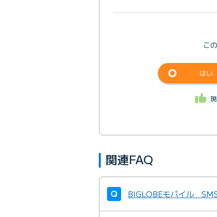
こ
はい
現
関連FAQ
BIGLOBEモバイル 