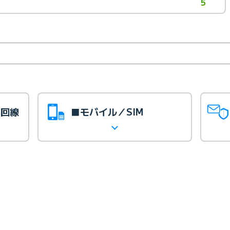
5
光回線
■モバイル／SIM