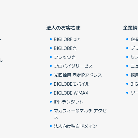
法人のお客さま
企業情
BIGLOBE biz.
企
ア
BIGLOBE光
ブ
フレッツ光
サ
し
プロバイダサービス
ニ
光回線用 固定IPアドレス
採
BIGLOBEモバイル
BIG
BIGLOBE WiMAX
ソ
IPトランジット
マカフィー®マルチ アクセ
ス
法人向け独自ドメイン