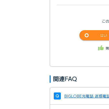
こ
はい
現
関連FAQ
BIGLOBE光電話 迷惑