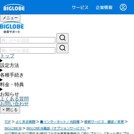
サービス
企業情報
メニュー
トップ
設定方法
各種手続き
料金・特典
お知らせ
よくある質問
お問い合わせ
× 閉じる
TOP
よくある質問
■インターネット／光回線
接続サービス 確認／変更
BIGLOBE光
BIGLOBE光電話（オプションサービス）
NTT東日本/NTT西日本/他社コラボ光事業者提供の「安心プラン」「もっと安心プラ