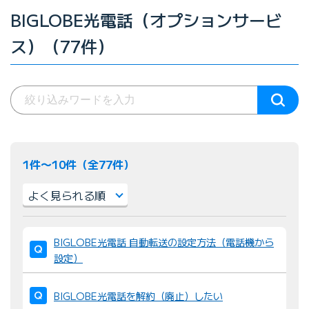
BIGLOBE光電話（オプションサービ
ス）（77件）
1件〜10件（全77件）
並
BIGLOBE光電話 自動転送の設定方法（電話機から
び
設定）
替
え
BIGLOBE光電話を解約（廃止）したい
：