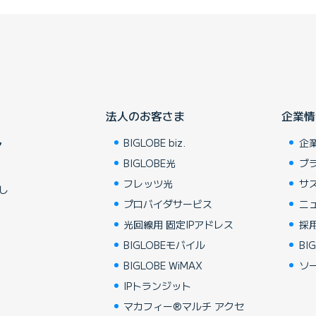
法人のお客さま
企業情
BIGLOBE biz.
企
ア
BIGLOBE光
ブ
フレッツ光
サ
し
プロバイダサービス
ニ
光回線用 固定IPアドレス
採
BIGLOBEモバイル
BIG
BIGLOBE WiMAX
ソ
IPトランジット
マカフィー®マルチ アクセ