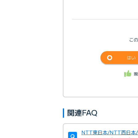
こ
はい
現
関連FAQ
NTT東日本/NTT西日