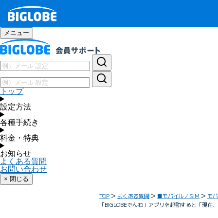
メニュー
トップ
設定方法
各種手続き
料金・特典
お知らせ
よくある質問
お問い合わせ
× 閉じる
TOP
よくある質問
■モバイル／SIM
モバ
「BIGLOBEでんわ」アプリを起動すると「現