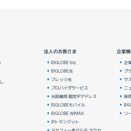
法人のお客さま
企業情
BIGLOBE biz.
企
ア
BIGLOBE光
ブ
フレッツ光
サ
し
プロバイダサービス
ニ
光回線用 固定IPアドレス
採
BIGLOBEモバイル
BIG
BIGLOBE WiMAX
ソ
IPトランジット
マカフィー®マルチ アクセ