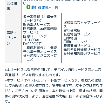
きる端
い。
動作確認端末一覧
末
留守番電話（お留守番
サービスEX）
迷惑電話ストップサービ
転送電話サービス
ス
国際電話（au国際電話
留守番電話
サービス）
電話オ
転送電話サービス
国際ローミング
プショ
国際電話
（GLOBAL
国際ローミング
ン
PASSPORT）
着信通知サービス
「着信お知らせ」機能
発信者番号通知サービス
発信番号表示サービス
番号通知お願いサービス
番号通知リクエストサ
ービス
※本サービスは端末を使用して、モバイル通信サービスまたは音
声通話サービスを提供するものです。
※本サービスはベストエフォート型サービスです。参照先の速度
は技術規格上の最大値であり、実使用速度を示すものではありま
せん。お客さまのご利用端末、当社設備の上限、電波の状態、回
線の混雑状況等により、通信速度が大幅に低下する場合がありま
す。