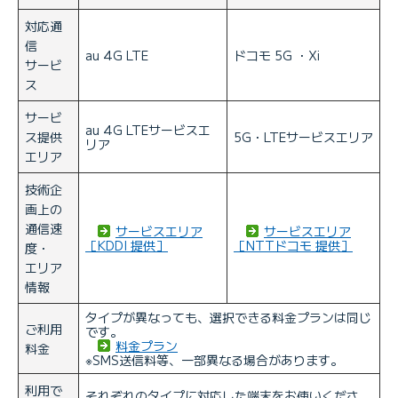
対応通
信
au 4G LTE
ドコモ 5G ・Xi
サービ
ス
サービ
au 4G LTEサービスエ
ス提供
5G・LTEサービスエリア
リア
エリア
技術企
画上の
通信速
サービスエリア
サービスエリア
［KDDI 提供］
［NTTドコモ 提供］
度・
エリア
情報
タイプが異なっても、選択できる料金プランは同じ
ご利用
です。
料金プラン
料金
※SMS送信料等、一部異なる場合があります。
利用で
それぞれのタイプに対応した端末をお使いくださ