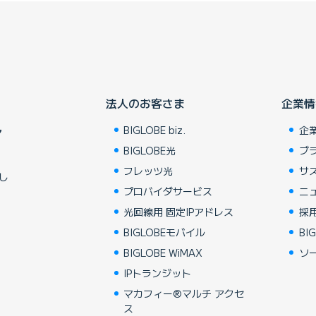
法人のお客さま
企業情
BIGLOBE biz.
企
ア
BIGLOBE光
ブ
フレッツ光
サ
し
プロバイダサービス
ニ
光回線用 固定IPアドレス
採
BIGLOBEモバイル
BIG
BIGLOBE WiMAX
ソ
IPトランジット
マカフィー®マルチ アクセ
ス