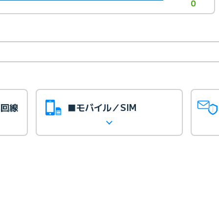
0
光回線
■モバイル／SIM