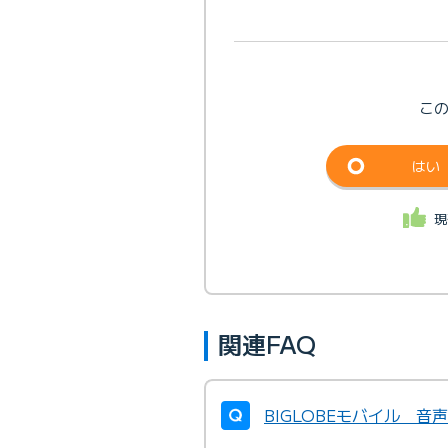
こ
はい
現
関連FAQ
BIGLOBEモバイル 