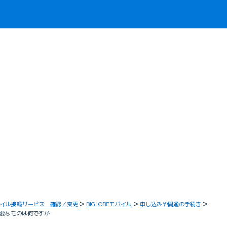
イル接続サービス 確認／変更
BIGLOBEモバイル
申し込みや開通の手続き
に必要なものは何ですか