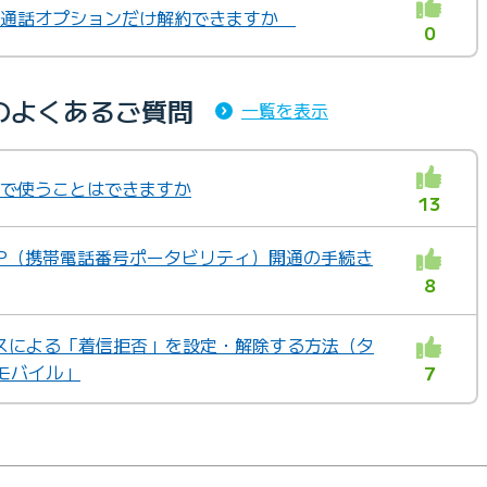
音声通話オプションだけ解約できますか
0
のよくあるご質問
一覧を表示
海外で使うことはできますか
13
MNP（携帯電話番号ポータビリティ）開通の手続き
8
スによる「着信拒否」を設定・解除する方法（タ
Eモバイル」
7