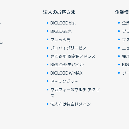
法人のお客さま
企業情
BIGLOBE biz.
企
ア
BIGLOBE光
ブ
フレッツ光
サ
し
プロバイダサービス
ニ
光回線用 固定IPアドレス
採
BIGLOBEモバイル
BIG
BIGLOBE WiMAX
ソ
IPトランジット
マカフィー®マルチ アクセ
ス
法人向け独自ドメイン