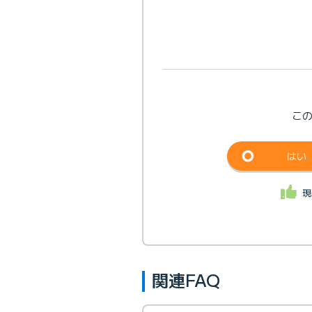
こ
はい
現
関連FAQ