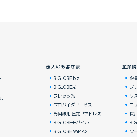
法人のお客さま
企業情
BIGLOBE biz.
企
ア
BIGLOBE光
ブ
フレッツ光
サ
し
プロバイダサービス
ニ
光回線用 固定IPアドレス
採
BIGLOBEモバイル
BIG
BIGLOBE WiMAX
ソ